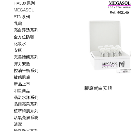
HA50X系列
MEGASOL
RTN系列
乳霜
亮白淨透系列
全方位防曬
化妝水
安瓶
完美體態系列
彈力安瓶
控油平衡系列
敏感肌膚
新品上市
膠原蛋白安瓶
明星商品
晶湛水漾系列
晶鑽亮采系列
植萃綺肌系列
活氧亮膚系統
清潔