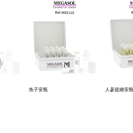
魚子安瓶
人蔘提緻安