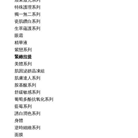
煥采激光系列
特殊護理系列
獨一無二系列
瓷肌鑽白系列
生萃蘊護系列
眼霜
精華液
紫戀系列
緊緻拉提
美體系列
肌因泌妍晶凍組
肌膚達人系列
胺基酸系列
舒緩敏感系列
葡萄多酚抗氧化系列
藍莓系列
誘白潤色系列
身體
逆時細緻系列
面膜