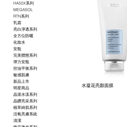
HA50X系列
MEGASOL
RTN系列
乳霜
亮白淨透系列
全方位防曬
化妝水
安瓶
完美體態系列
彈力安瓶
控油平衡系列
敏感肌膚
新品上市
水凝花亮顏面膜
明星商品
晶湛水漾系列
晶鑽亮采系列
植萃綺肌系列
活氧亮膚系統
清潔