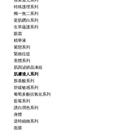
煥采激光系列
特殊護理系列
獨一無二系列
瓷肌鑽白系列
生萃蘊護系列
眼霜
精華液
紫戀系列
緊緻拉提
美體系列
肌因泌妍晶凍組
肌膚達人系列
胺基酸系列
舒緩敏感系列
葡萄多酚抗氧化系列
藍莓系列
誘白潤色系列
身體
逆時細緻系列
面膜