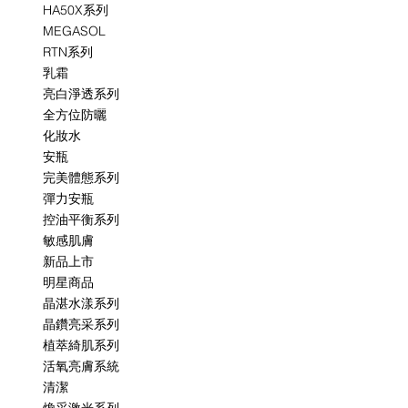
HA50X系列
MEGASOL
RTN系列
乳霜
亮白淨透系列
全方位防曬
化妝水
安瓶
完美體態系列
彈力安瓶
控油平衡系列
敏感肌膚
新品上市
明星商品
晶湛水漾系列
晶鑽亮采系列
植萃綺肌系列
活氧亮膚系統
清潔