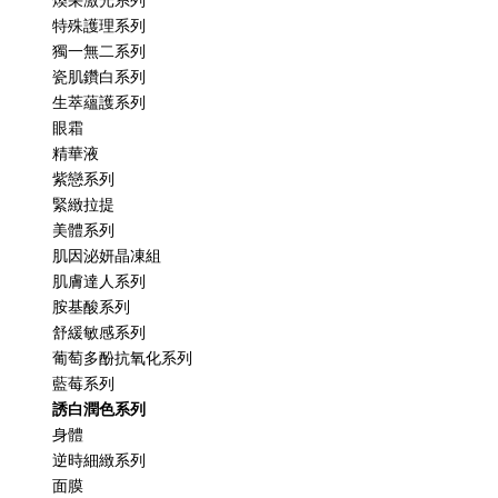
煥采激光系列
特殊護理系列
獨一無二系列
瓷肌鑽白系列
生萃蘊護系列
眼霜
精華液
紫戀系列
緊緻拉提
美體系列
肌因泌妍晶凍組
肌膚達人系列
胺基酸系列
舒緩敏感系列
葡萄多酚抗氧化系列
藍莓系列
誘白潤色系列
身體
逆時細緻系列
面膜