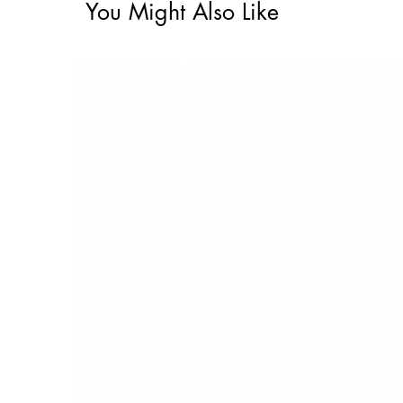
You Might Also Like