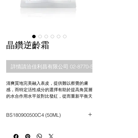
晶鑽逆齡霜
詳情請洽佳利昌有限公司 02-8770-5880
清爽質地完美融入表皮，提供難以察覺的膚
感，而特定活性成分的選擇有助於提高角質層
的水合作用水平並對比發紅，從而重新平衡天
然保濕因子混合物並防止皺紋的出現。
乳木果油:提供豐潤滋養，使乾燥肌膚恢復柔
BS180900500C4 (50ML)
軟細滑。
白牡丹萃取物:維持肌膚光澤並提升舒適膚
觸。
大豆油:具柔軟肌膚的特性，可使膚觸更有潤