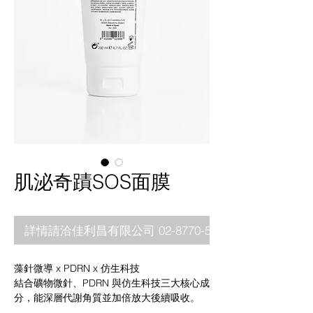
肌泌奇蹟SOS面膜
詳情請洽佳利昌有限公司 02-8770-5880
藻針微導 x PDRN x 仿生科技
結合礦物微針、PDRN 與仿生科技三大核心成
分，能深層代謝角質並加倍放大後續吸收。
全面促使肌膚翻新，達到撫平細紋、柔嫩亮白