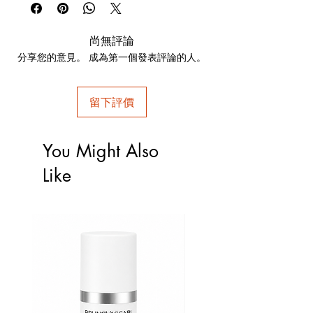
五胜肽
帶來柔嫩潤澤的膚感，協助保養品成分均勻分
布，使用後肌膚觸感舒適，呈現水潤盈澤與柔
尚無評論
滑感。
分享您的意見。 成為第一個發表評論的人。
六胜肽
廣泛應用於美容保養品中，質地細緻、易於延
展，使用時為肌膚帶來柔滑舒適的觸感，膚表
留下評價
呈現自然潤澤光采。
使用方法：早晚潔面後，於眉心、眼袋、黑眼
圈、眼尾。
You Might Also
Like