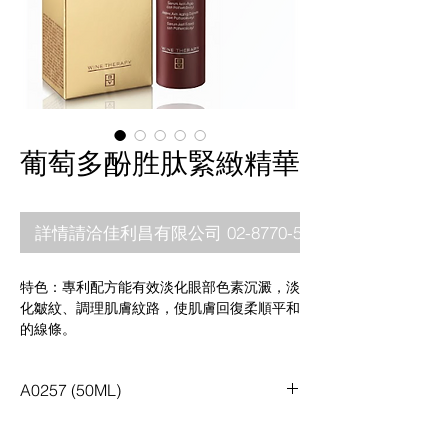
葡萄多酚胜肽緊緻精華
詳情請洽佳利昌有限公司 02-8770-5880
特色：專利配方能有效淡化眼部色素沉澱，淡
化皺紋、調理肌膚紋路，使肌膚回復柔順平和
的線條。
成分:
葡萄籽萃取物（Grape Seed Extract）
A0257 (50ML)
富含天然來源的多酚與原花青素，是常見的抗
氧化植萃成分之一，可協助肌膚抵禦日常環境
因素影響，維持肌膚健康狀態。