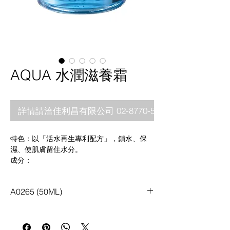
AQUA 水潤滋養霜
詳情請洽佳利昌有限公司 02-8770-5880
特色：以「活水再生專利配方」，鎖水、保
濕、使肌膚留住水分。
成分：
- Revidrat
：活化多種生物機制，提供更佳的
保濕效果和更強的屏障功能，並有助於細胞內
A0265 (50ML)
外關鍵分子的合成。這款強效保濕劑專為幫助
肌膚透過自身自然過程重建表皮水膜而設計。
- Pentavitin
：此活性成分的組成與角質層中
的碳水化合物混合物相符。它能增強角質層的