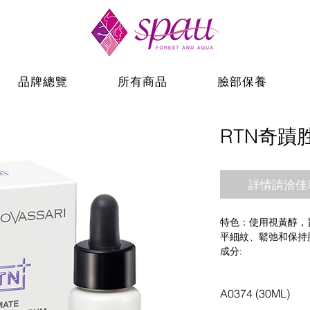
品牌總覽
所有商品
臉部保養
RTN奇蹟
詳情請洽佳利昌
特色：使用視黃醇，
平細紋、鬆弛和保持
成分:
純視黃醇 (0.15%)、視
平滑柔嫩。
A0374 (30ML)
Frag-Brillin remast
維生素 C / E 衍生物
: