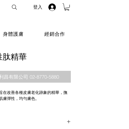
登入
身體護膚
經銷合作
胜肽精華
有限公司 02-8770-5880
旨在改善各種皮膚老化跡象的精華，撫
肌膚彈性，均勻膚色。
黃醛 (0.05%)
:
溫和煥膚，使肌膚更加
ered™
:
支援肌膚彈性與柔軟度。
提供抗氧化保護。