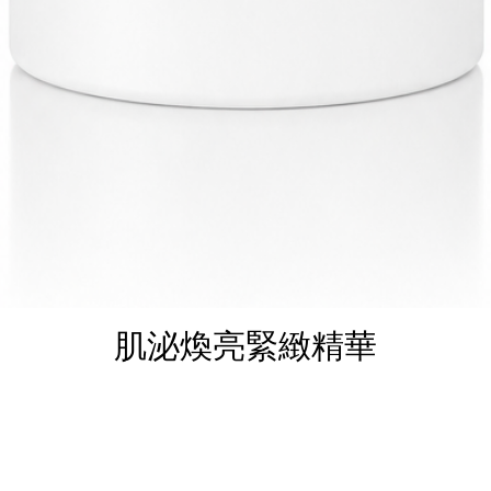
肌泌煥亮緊緻精華
快速瀏覽