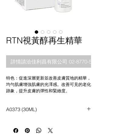
RTN視黃醇再生精華
詳情請洽佳利昌有限公司 02-8770-5880
特色：促進深層更新並改善皮膚質地的精華，
均勻肌膚增強肌膚的光澤感。改善可見的老化
跡象，提升皮膚的彈性和緊緻度。
成分:
純視黃醇 (0.3%)
:
改善膚質粗糙，提升光滑
A0373 (30ML)
感。
生長因子
:
支援肌膚更新，使視覺上更細緻。
Frag-Brillin remastered™
:
支援肌膚彈性與柔
軟度。
維生素 C / E 衍生物
:
提供抗氧化保護。