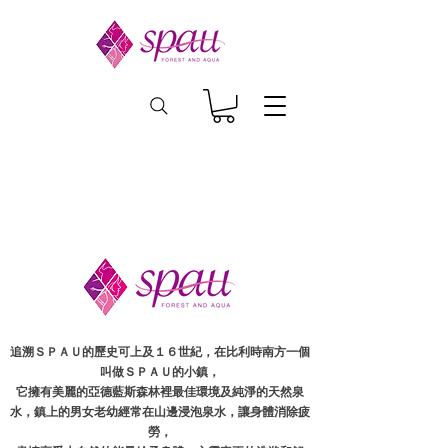
追溯ＳＰＡＵ的歷史可上及１６世紀，在比利時南方一個
叫做ＳＰＡＵ的小鎮，
它擁有美麗的亞德藍斯森林裡最佳環境及純淨的天然泉
水，鎮上的男女老幼經常在山邊浸泡泉水，讓身體消除疲
勞，