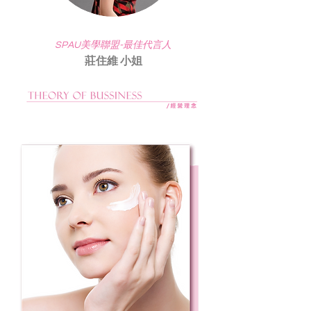
SPAU美學聯盟-最佳代言人
莊住維 小姐